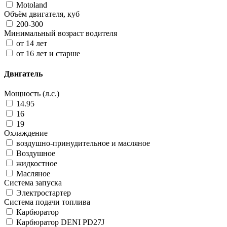
Motoland
Объём двигателя, куб
200-300
Минимальный возраст водителя
от 14 лет
от 16 лет и старше
Двигатель
Мощность (л.с.)
14.95
16
19
Охлаждение
воздушно-принудительное и масляное
Воздушное
жидкостное
Масляное
Система запуска
Электростартер
Система подачи топлива
Карбюратор
Карбюратор DENI PD27J