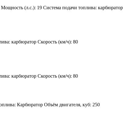
Мощность (л.с.):
19
Система подачи топлива:
карбюратор
лива:
карбюратор
Скорость (км/ч):
80
лива:
карбюратор
Скорость (км/ч):
80
оплива:
Карбюратор
Объём двигателя, куб:
250