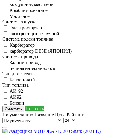
воздушное, масляное
Комбинированное
Масляное
Система запуска
Электростартер
электростартер / ручной
Система подачи топлива
Карбюратор
карбюратор DENI (ЯПОНИЯ)
Система привода
Задний привод
цепная на заднюю ось
Тип двигателя
Бензиновый
Тип топлива
АИ-92
АИ92
Бензин
Показать
Очистить
По умолчанию
Название
Цена
Рейтинг