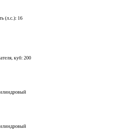
 (л.с.):
16
ателя, куб:
200
цилиндровый
цилиндровый