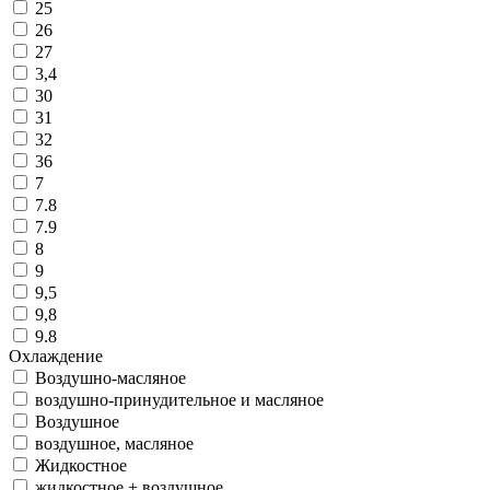
25
26
27
3,4
30
31
32
36
7
7.8
7.9
8
9
9,5
9,8
9.8
Охлаждение
Воздушно-масляное
воздушно-принудительное и масляное
Воздушное
воздушное, масляное
Жидкостное
жидкостное + воздушное