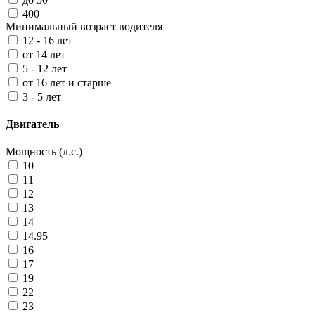
400
Минимальный возраст водителя
12 - 16 лет
от 14 лет
5 - 12 лет
от 16 лет и старше
3 - 5 лет
Двигатель
Мощность (л.с.)
10
11
12
13
14
14.95
16
17
19
22
23