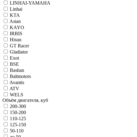
LINHAI-YAMAHA
Linhai
KTA
Asian
KAYO
IRBIS
Hisun
GT Racer
Gladiator
Exot
BSE
Bashan
Baltmotors
Avantis
ATV
WELS
Объём двигателя, куб
200-300
150-200
110-125
125-150
50-110
до 50