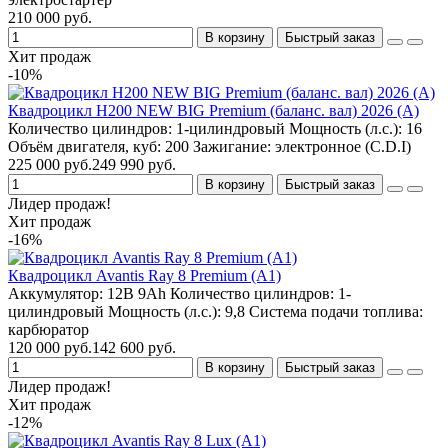
210 000 руб.
В корзину
Быстрый заказ
Хит продаж
-10%
Квадроцикл H200 NEW BIG Premium (баланс. вал) 2026 (A)
Количество цилиндров:
1-цилиндровый
Мощность (л.с.):
16
Объём двигателя, куб:
200
Зажигание:
электронное (C.D.I)
225 000 руб.
249 990 руб.
В корзину
Быстрый заказ
Лидер продаж!
Хит продаж
-16%
Квадроцикл Avantis Ray 8 Premium (A1)
Аккумулятор:
12В 9Ah
Количество цилиндров:
1-
цилиндровый
Мощность (л.с.):
9,8
Система подачи топлива:
карбюратор
120 000 руб.
142 600 руб.
В корзину
Быстрый заказ
Лидер продаж!
Хит продаж
-12%