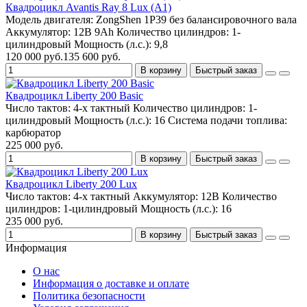
Квадроцикл Avantis Ray 8 Lux (A1)
Модель двигателя:
ZongShen 1P39 без балансировочного вала
Аккумулятор:
12В 9Ah
Количество цилиндров:
1-
цилиндровый
Мощность (л.с.):
9,8
120 000 руб.
135 600 руб.
В корзину
Быстрый заказ
Квадроцикл Liberty 200 Basic
Число тактов:
4-х тактный
Количество цилиндров:
1-
цилиндровый
Мощность (л.с.):
16
Система подачи топлива:
карбюратор
225 000 руб.
В корзину
Быстрый заказ
Квадроцикл Liberty 200 Lux
Число тактов:
4-х тактный
Аккумулятор:
12B
Количество
цилиндров:
1-цилиндровый
Мощность (л.с.):
16
235 000 руб.
В корзину
Быстрый заказ
Информация
О нас
Информация о доставке и оплате
Политика безопасности