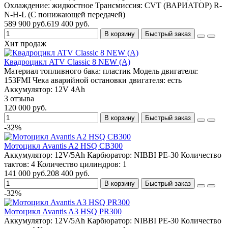
Охлаждение:
жидкостное
Трансмиссия:
CVT (ВАРИАТОР) R-
N-H-L (С понижающей передачей)
589 900 руб.
619 400 руб.
В корзину
Быстрый заказ
Хит продаж
Квадроцикл ATV Classic 8 NEW (A)
Материал топливного бака:
пластик
Модель двигателя:
153FMI
Чека аварийной остановки двигателя:
есть
Аккумулятор:
12V 4Ah
3 отзыва
120 000 руб.
В корзину
Быстрый заказ
-32%
Мотоцикл Avantis A2 HSQ CB300
Аккумулятор:
12V/5Аh
Карбюратор:
NIBBI PE-30
Количество
тактов:
4
Количество цилиндров:
1
141 000 руб.
208 400 руб.
В корзину
Быстрый заказ
-32%
Мотоцикл Avantis A3 HSQ PR300
Аккумулятор:
12V/5Аh
Карбюратор:
NIBBI PE-30
Количество