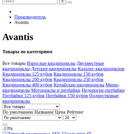
×
Производитель
Avantis
Avantis
Товары по категориям
Все товары
Взрослые квадроциклы
Двухместные
квадроциклы
Детские квадроциклы
Каталог квадроциклов
Квадроциклы 125 кубов
Квадроциклы 150 кубов
Квадроциклы 200 кубов
Квадроциклы 250 кубов
Квадроциклы 400 кубов
Китайские квадроциклы
Мини-
квадроциклы
Мотоциклы и питбайки
Недорогие питбайки
Питбайки 125 кубов
Питбайки 150 кубов
Подростковые
квадроциклы
По умолчанию
Название
Цена
Рейтинг
-13%