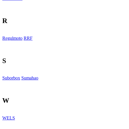
R
Regulmoto
RRF
S
Suborbox
Sumahao
W
WELS