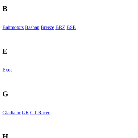
B
Baltmotors
Bashan
Breeze
BRZ
BSE
E
Exot
G
Gladiator
GR
GT Racer
H