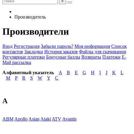
×
Производитель
Производители
Вход
Регистрация
Забыли пароль?
Моя информация
Список
контактов
Закладки
История заказов
Файлы для скачивания
Регулярные платежи
Бонусные баллы
Возвраты
Платежи
E-
Mail рассылка
Алфавитный указатель
A
B
E
G
H
I
J
K
L
M
P
R
S
W
Y
С
A
ABM
Apollo
Asian
Ataki
ATV
Avantis