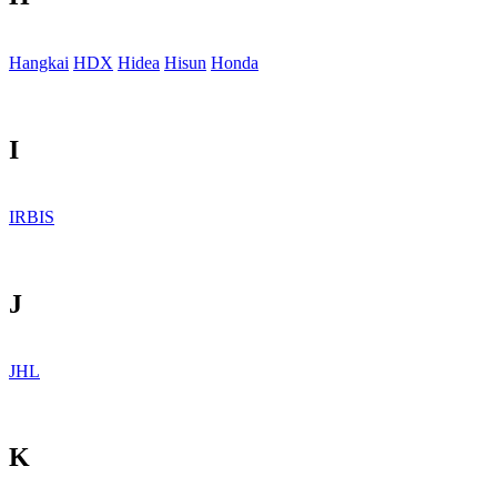
Hangkai
HDX
Hidea
Hisun
Honda
I
IRBIS
J
JHL
K