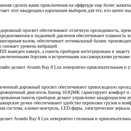
званная сделать ваши приключения на оффроуде еще более захв
лает этот квадроцикл идеальным выбором для тех, кто ценит вы
ый дорожный просвет обеспечивают отличную проходимость, пр
 преднатяжения и подкачкой давления обеспечивают плавность 
лансирным валом, обеспечивает оптимальный баланс производит
но снижает уровень вибраций
ПП выведен наверх, а панель приборов интегрирована в защиту р
увеличенными бортами и встроенными пассажирскими ручками п
зайн делают Avantis Ray 8 Lux невероятно привлекательным и у
величенный дорожный просвет обеспечивают превосходную прохо
 проверенный двигатель Juneng 163QMK гарантируют комфорт и 
ированная панель приборов делают управление квадроциклом л
сажирские ручки обеспечивают удобство перевозки грузов и ком
я система, климат-контроль, LED-фары, электрические зеркала 
елает Avantis Ray 8 Lux невероятно стильным и привлекательн