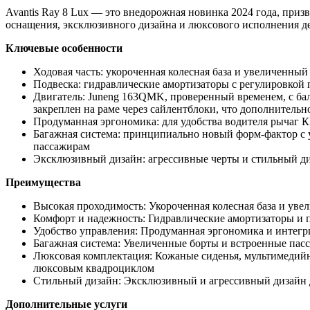
Avantis Ray 8 Lux — это внедорожная новинка 2024 года, при
оснащения, эксклюзивного дизайна и люксового исполнения де
Ключевые особенности
Ходовая часть: укороченная колесная база и увеличенн
Подвеска: гидравлические амортизаторы с регулировкой
Двигатель: Juneng 163QMK, проверенный временем, с ба
закреплен на раме через сайлентблоки, что дополнитель
Продуманная эргономика: для удобства водителя рычаг К
Багажная система: принципиально новый форм-фактор с 
пассажирам
Эксклюзивный дизайн: агрессивные черты и стильный ди
Преимущества
Высокая проходимость: Укороченная колесная база и у
Комфорт и надежность: Гидравлические амортизаторы и
Удобство управления: Продуманная эргономика и интегр
Багажная система: Увеличенные борты и встроенные пас
Люксовая комплектация: Кожаные сиденья, мультимедийна
люксовым квадроциклом
Стильный дизайн: Эксклюзивный и агрессивный дизайн д
Дополнительные услуги