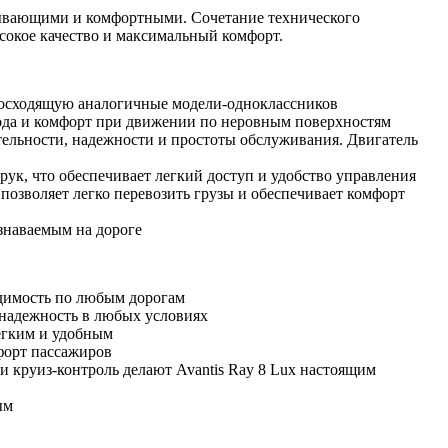
атывающими и комфортными. Сочетание технического
сокое качество и максимальный комфорт.
евосходящую аналогичные модели-одноклассников
хода и комфорт при движении по неровным поверхностям
ельности, надежности и простоты обслуживания. Двигатель
ук, что обеспечивает легкий доступ и удобство управления
озволяет легко перевозить грузы и обеспечивает комфорт
знаваемым на дороге
димость по любым дорогам
надежность в любых условиях
егким и удобным
форт пассажиров
и круиз-контроль делают Avantis Ray 8 Lux настоящим
ым