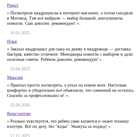
Ринат
« Посмотрели квадроциклы в интернет-магазине, а потом съездили
в Мотовод. Там всё выбрали — выбор большой, консультанты
помогли. Сын доволен, рекомендую! »..
16.03.2025
Илья
« Заказал квадроцикл для сына на днюху в квадроводе — доставка
быстрая, качество отличное. Менеджеры помогли с выбором и дали
полезные советы. Ребёнок доволен, рекомендую! »..
12.04.2023
Максим
« Приехал просто посмотреть, а уехал на новом моте. Настолько
комфортно и убедительно всё объяснили, что сомнений не осталось.
Спасибо за профессионализ м! »..
12.04.2026
Константин
« Реально чувствуется, что ребята сами катаются и знают технику
изнутри. Всё по делу, без “воды”. Уважуха за подход! »..
12.11.2025