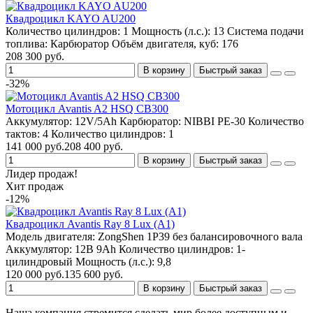
Квадроцикл KAYO AU200
Количество цилиндров:
1
Мощность (л.с.):
13
Система подачи
топлива:
Карбюратор
Объём двигателя, куб:
176
208 300 руб.
В корзину
Быстрый заказ
-32%
Мотоцикл Avantis A2 HSQ CB300
Аккумулятор:
12V/5Аh
Карбюратор:
NIBBI PE-30
Количество
тактов:
4
Количество цилиндров:
1
141 000 руб.
208 400 руб.
В корзину
Быстрый заказ
Лидер продаж!
Хит продаж
-12%
Квадроцикл Avantis Ray 8 Lux (A1)
Модель двигателя:
ZongShen 1P39 без балансировочного вала
Аккумулятор:
12В 9Ah
Количество цилиндров:
1-
цилиндровый
Мощность (л.с.):
9,8
120 000 руб.
135 600 руб.
В корзину
Быстрый заказ
Наша компания стремится сделать мир более доступным и