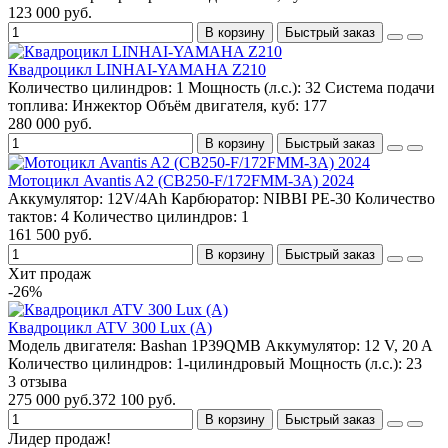
123 000 руб.
В корзину
Быстрый заказ
Квадроцикл LINHAI-YAMAHA Z210
Количество цилиндров:
1
Мощность (л.с.):
32
Система подачи
топлива:
Инжектор
Объём двигателя, куб:
177
280 000 руб.
В корзину
Быстрый заказ
Мотоцикл Avantis A2 (CB250-F/172FMM-3A) 2024
Аккумулятор:
12V/4Аh
Карбюратор:
NIBBI PE-30
Количество
тактов:
4
Количество цилиндров:
1
161 500 руб.
В корзину
Быстрый заказ
Хит продаж
-26%
Квадроцикл ATV 300 Lux (A)
Модель двигателя:
Bashan 1P39QMB
Аккумулятор:
12 V, 20 A
Количество цилиндров:
1-цилиндровый
Мощность (л.с.):
23
3 отзыва
275 000 руб.
372 100 руб.
В корзину
Быстрый заказ
Лидер продаж!